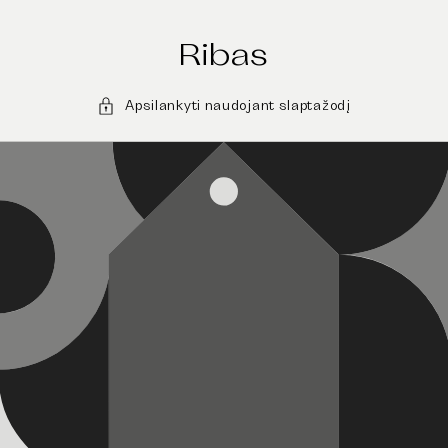
EITI Į
TURINĮ
Ribas
Apsilankyti naudojant slaptažodį